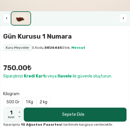
Gün Kurusu 1 Numara
Kuru Meyveler
S.Kodu,
SKU6465
Stok,
Mevcut
750.00₺
Siparşlinizi
Kredi Kartı
veya
Havele
ile güvenle oluşturun.
Kilogram
500 Gr
1 Kg
2 kg
Sepete Ekle
Adet
Siparişiniz
10 Ağustos Pazartesi
tarihinde kargoya verilecektir.