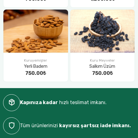
Kuruyemişler
Kuru Meyveler
Yerli Badem
Salkım Üzüm
750.00₺
750.00₺
Kapınıza kadar
hızlı teslimat imkanı.
Tüm ürünlerinizi
kayırsız şartsız iade imkanı.