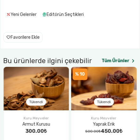
Yeni Gelenler
Editörün Seçtikleri
Favorilere Ekle
Bu ürünlerde ilgini çekebilir
Tüm Ürünler
% 10
Kuru Meyveler
Yerli Dut(Çekirdekli)
600.00₺
Tükendi
Kuru Meyveler
Yaprak Erik
450.00₺
500.00₺