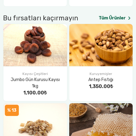
Bu fırsatları kaçırmayın
Tüm Ürünler
Kuruyemişler
Kayısı Çeşitleri
Antep Fıstığı
Jumbo Gün Kurusu Kayısı
1,350.00₺
1kg
1,100.00₺
% 13