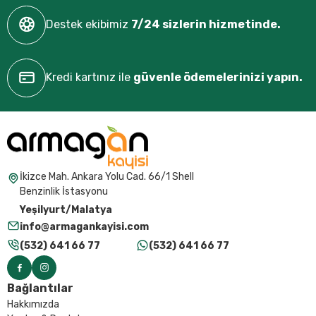
Destek ekibimiz
7/24 sizlerin hizmetinde.
Kredi kartınız ile
güvenle ödemelerinizi yapın.
İkizce Mah. Ankara Yolu Cad. 66/1 Shell
Benzinlik İstasyonu
Yeşilyurt/Malatya
info@armagankayisi.com
(532) 641 66 77
(532) 641 66 77
Bağlantılar
Hakkımızda