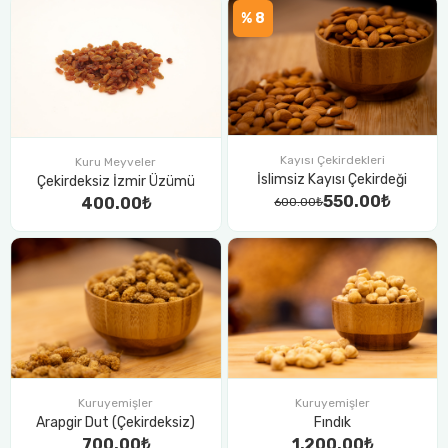
% 8
Kayısı Çekirdekleri
Kuru Meyveler
İslimsiz Kayısı Çekirdeği
Çekirdeksiz İzmir Üzümü
550.00₺
400.00₺
600.00₺
Kuruyemişler
Kuruyemişler
Arapgir Dut (Çekirdeksiz)
Fındık
700.00₺
1,200.00₺