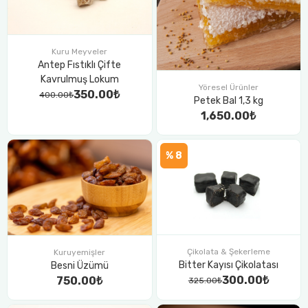
Kuru Meyveler
Antep Fıstıklı Çifte
Kavrulmuş Lokum
Yöresel Ürünler
350.00₺
400.00₺
Petek Bal 1,3 kg
1,650.00₺
% 8
Çikolata & Şekerleme
Kuruyemişler
Bitter Kayısı Çikolatası
Besni Üzümü
300.00₺
750.00₺
325.00₺