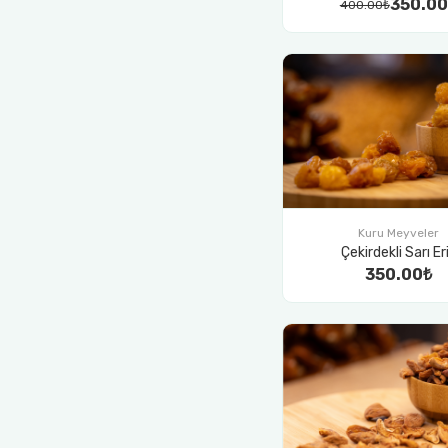
350.00
400.00₺
Kuru Meyveler
Çekirdekli Sarı Er
350.00₺