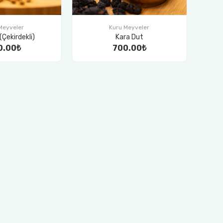
Meyveler
Kuru Meyveler
(Çekirdekli)
Kara Dut
0.00₺
700.00₺