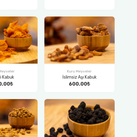
Meyveler
Kuru Meyveler
li Kabuk
İslimsiz Aşı Kabuk
0.00₺
600.00₺