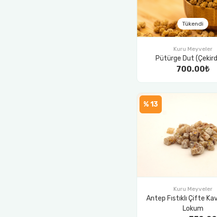
Tükendi
Kuru Meyveler
Pütürge Dut (Çekird
700.00₺
% 13
Kuru Meyveler
Antep Fıstıklı Çifte K
Lokum