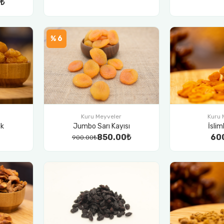
₺
% 6
Kuru 
Kuru Meyveler
ik
İslim
Jumbo Sarı Kayısı
60
850.00₺
900.00₺