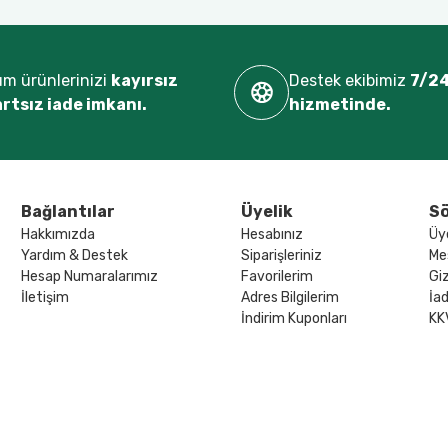
m ürünlerinizi
kayırsız
Destek ekibimiz
7/24
artsız iade imkanı.
hizmetinde.
Bağlantılar
Üyelik
Sö
Hakkımızda
Hesabınız
Üy
Yardım & Destek
Siparişleriniz
Me
Hesap Numaralarımız
Favorilerim
Giz
İletişim
Adres Bilgilerim
İad
İndirim Kuponları
KK