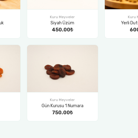
Kuru Meyveler
Kuru 
uk
Siyah Üzüm
Yerli Dut
450.00₺
60
Kuru Meyveler
Gün Kurusu 1 Numara
750.00₺