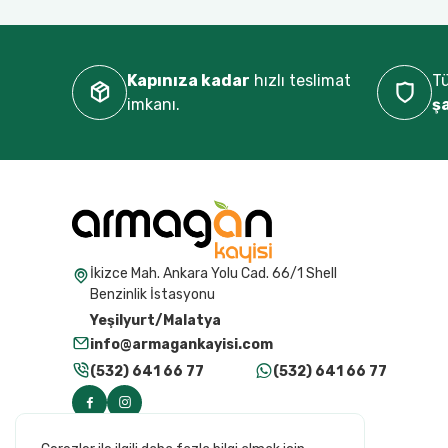
Kapınıza kadar
hızlı teslimat
Tü
imkanı.
ş
İkizce Mah. Ankara Yolu Cad. 66/1 Shell
Benzinlik İstasyonu
Yeşilyurt/Malatya
info@armagankayisi.com
(532) 641 66 77
(532) 641 66 77