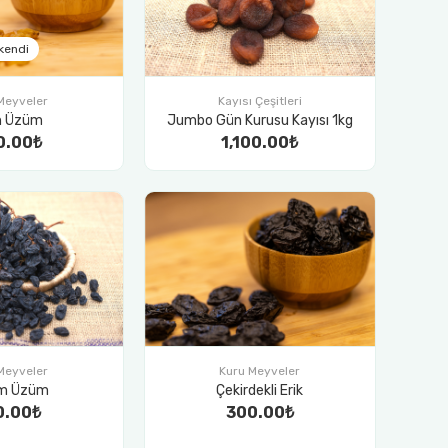
kendi
Meyveler
Kayısı Çeşitleri
ın Üzüm
Jumbo Gün Kurusu Kayısı 1kg
0.00₺
1,100.00₺
Kuru Meyveler
Meyveler
Çekirdekli Erik
ım Üzüm
300.00₺
0.00₺