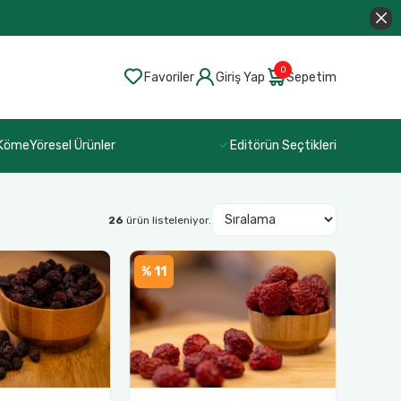
0
Favoriler
Giriş Yap
Sepetim
 Köme
Yöresel Ürünler
Editörün Seçtikleri
26
ürün listeleniyor.
% 11