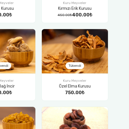
Meyveler
Kuru Meyveler
e Kurusu
Kırmızı Erik Kurusu
0.00₺
400.00₺
450.00₺
kendi
Tükendi
Meyveler
Kuru Meyveler
Dağ İncir
Özel Elma Kurusu
0.00₺
750.00₺