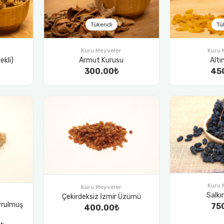
Tükendi
Tü
Kuru Meyveler
Kuru 
ekli)
Armut Kurusu
Alt
300.00₺
45
Kuru 
Kuru Meyveler
Salk
Çekirdeksiz İzmir Üzümü
avrulmuş
75
400.00₺