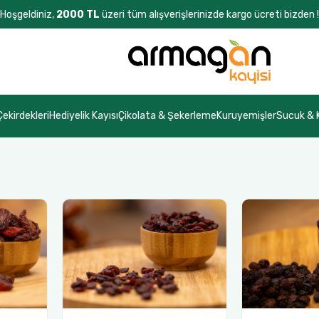
Hoşgeldiniz,
2000 TL
üzeri tüm alışverişlerinizde kargo ücreti bizden !
Çekirdekleri
Hediyelik Kayısı
Çikolata & Şekerleme
Kuruyemişler
Sucuk &