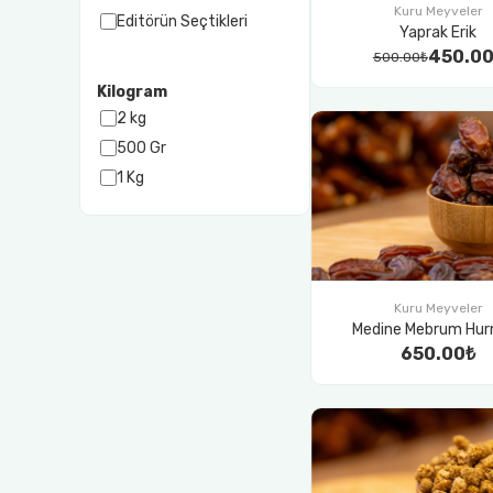
Kuru Meyveler
Editörün Seçtikleri
Yaprak Erik
450.00
500.00₺
Kilogram
2 kg
500 Gr
1 Kg
Kuru Meyveler
Medine Mebrum Hur
650.00₺