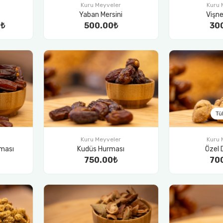
Kuru Meyveler
Kuru 
Yaban Mersini
Vişn
₺
500.00₺
30
Tü
Kuru Meyveler
Kuru 
ması
Kudüs Hurması
Özel 
750.00₺
70