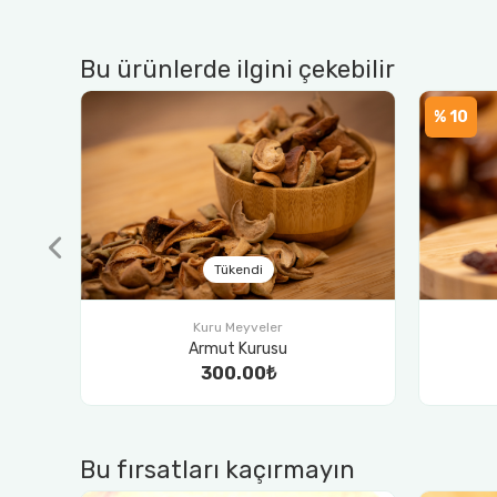
Bu ürünlerde ilgini çekebilir
% 10
Tükendi
Kuru Meyveler
Yaprak Erik
450.00₺
500.00₺
Bu fırsatları kaçırmayın