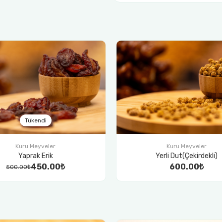
Kuru Meyveler
Kuru Meyveler
Yerli Dut(Çekirdekli)
Yaban Mersini
600.00₺
500.00₺