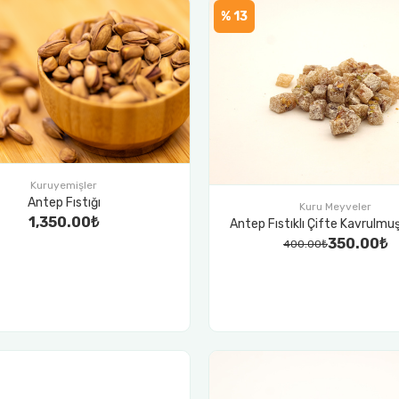
% 13
Kuruyemişler
Antep Fıstığı
Kuru Meyveler
1,350.00₺
Antep Fıstıklı Çifte Kavrulm
350.00₺
400.00₺