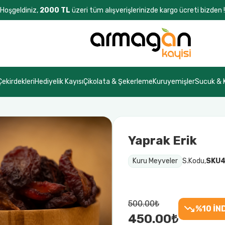
Hoşgeldiniz,
2000 TL
üzeri tüm alışverişlerinizde kargo ücreti bizden !
Çekirdekleri
Hediyelik Kayısı
Çikolata & Şekerleme
Kuruyemişler
Sucuk &
Yaprak Erik
Kuru Meyveler
S.Kodu,
SKU4
500.00₺
%10 İN
450.00₺