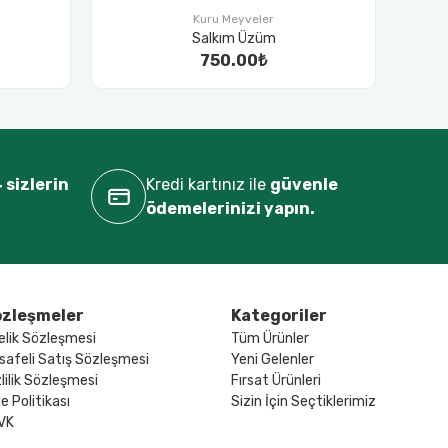
Kuru Meyveler
Salkım Üzüm
750.00₺
 sizlerin
Kredi kartınız ile
güvenle
ödemelerinizi yapın.
zleşmeler
Kategoriler
elik Sözleşmesi
Tüm Ürünler
safeli Satış Sözleşmesi
Yeni Gelenler
lilik Sözleşmesi
Fırsat Ürünleri
e Politikası
Sizin İçin Seçtiklerimiz
VK