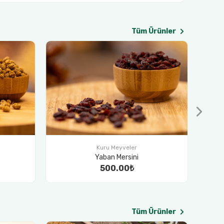
Tüm Ürünler
% 11
Kuru Meyveler
Kırmızı Erik Kurusu
400.00₺
450.00₺
Tüm Ürünler