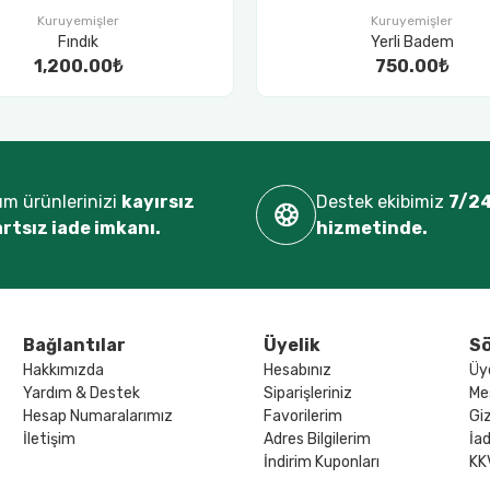
Kuruyemişler
Kuruyemişler
Fındık
Yerli Badem
1,200.00₺
750.00₺
m ürünlerinizi
kayırsız
Destek ekibimiz
7/24
artsız iade imkanı.
hizmetinde.
Bağlantılar
Üyelik
Sö
Hakkımızda
Hesabınız
Üy
Yardım & Destek
Siparişleriniz
Me
Hesap Numaralarımız
Favorilerim
Giz
İletişim
Adres Bilgilerim
İad
İndirim Kuponları
KK