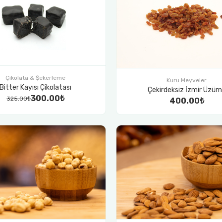
Çikolata & Şekerleme
Kuru Meyveler
Bitter Kayısı Çikolatası
Çekirdeksiz İzmir Üzü
300.00₺
325.00₺
400.00₺