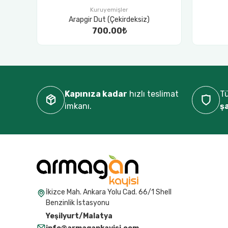
Kuruyemişler
Arapgir Dut (Çekirdeksiz)
700.00₺
Kapınıza kadar
hızlı teslimat
Tü
imkanı.
ş
İkizce Mah. Ankara Yolu Cad. 66/1 Shell
Benzinlik İstasyonu
Yeşilyurt/Malatya