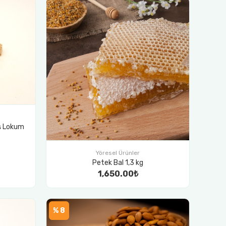
uş Lokum
Yöresel Ürünler
Petek Bal 1,3 kg
1,650.00₺
% 8