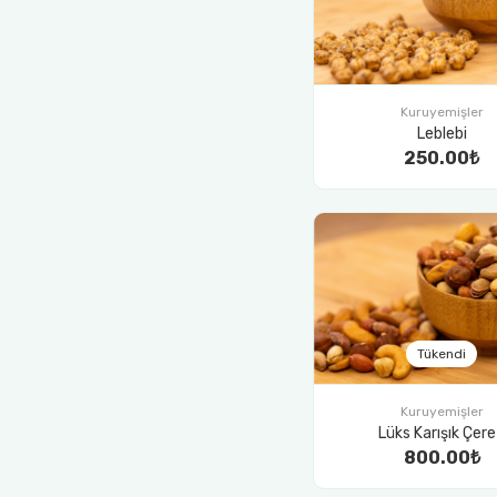
Kuruyemişler
Leblebi
250.00₺
Tükendi
Kuruyemişler
Lüks Karışık Çer
800.00₺