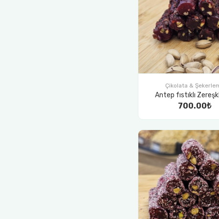
Çikolata & Şekerle
Antep fıstıklı Zereşkli
700.00₺