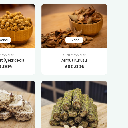
kendi
Tükendi
Meyveler
Kuru Meyveler
t (Çekirdekli)
Armut Kurusu
0.00₺
300.00₺