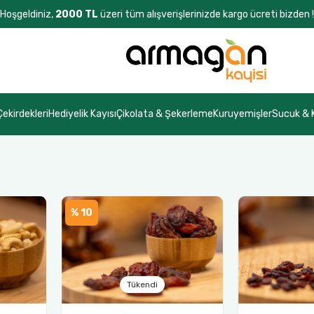
Hoşgeldiniz,
2000 TL
üzeri tüm alışverişlerinizde kargo ücreti bizden !
Çekirdekleri
Hediyelik Kayısı
Çikolata & Şekerleme
Kuruyemişler
Sucuk &
% 10
Tükendi