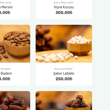
Meyveler
Kuru Meyveler
 Mersini
Vişne Kurusu
0.00₺
300.00₺
yemişler
Kuruyemişler
u Badem
Şeker Leblebi
0.00₺
250.00₺