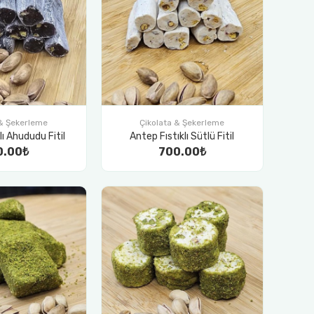
 & Şekerleme
Çikolata & Şekerleme
lı Ahududu Fitil
Antep Fıstıklı Sütlü Fitil
0.00₺
700.00₺