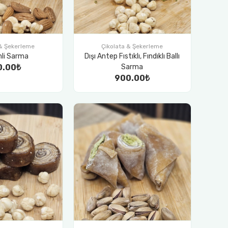
 & Şekerleme
Çikolata & Şekerleme
li Sarma
Dışı Antep Fıstıklı, Fındıklı Ballı
0.00₺
Sarma
900.00₺