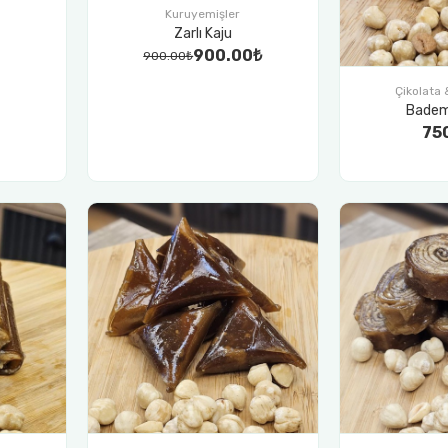
Kuruyemişler
Zarlı Kaju
900.00₺
900.00₺
Çikolata
Badem
75