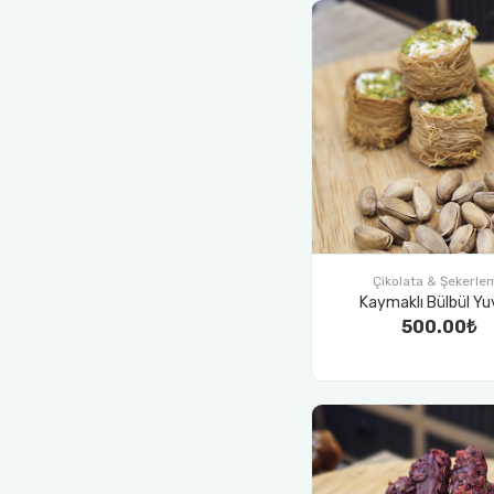
Çikolata & Şekerle
Kaymaklı Bülbül Yu
500.00₺