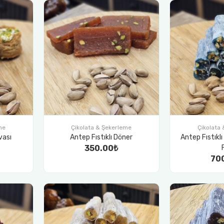
me
Çikolata & Şekerleme
Çikolata
vası
Antep Fıstıklı Döner
Antep Fıstıkl
350.00₺
70