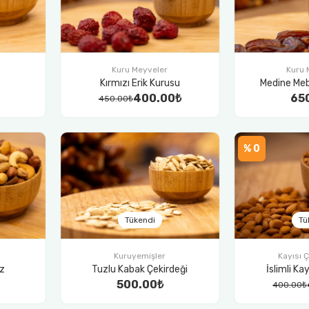
Kuru Meyveler
Kuru 
Kırmızı Erik Kurusu
Medine Me
400.00₺
65
450.00₺
% 0
Tükendi
Tü
Kuruyemişler
Kayısı Ç
ez
Tuzlu Kabak Çekirdeği
İslimli Ka
500.00₺
400.00₺