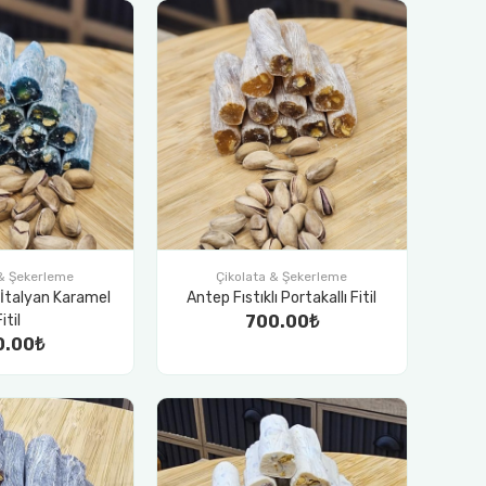
 & Şekerleme
Çikolata & Şekerleme
ı İtalyan Karamel
Antep Fıstıklı Portakallı Fitil
Fitil
700.00₺
0.00₺