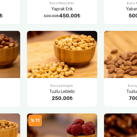
Kuru Meyveler
Kuru 
Yaprak Erik
Yaban
₺
450.00₺
50
500.00₺
Kuruyemişler
Kuru
ı
Tuzlu Leblebi
Tuzl
250.00₺
70
% 11