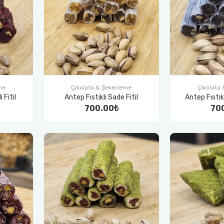
me
Çikolata & Şekerleme
Çikolata
 Fitil
Antep Fıstıklı Sade Fitil
Antep Fıstık
700.00₺
70