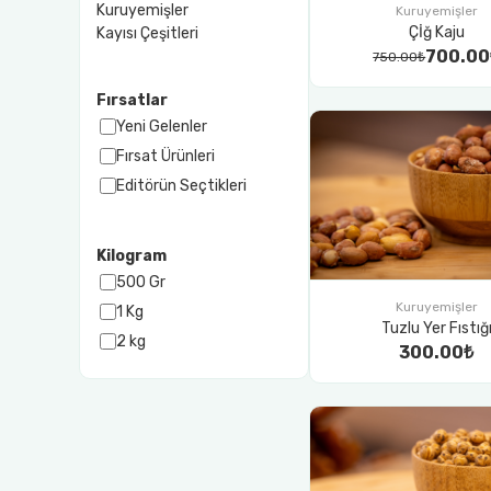
Kuruyemişler
Kuruyemişler
Çİğ Kaju
Kayısı Çeşitleri
700.00
750.00₺
Fırsatlar
Yeni Gelenler
Fırsat Ürünleri
Editörün Seçtikleri
Kilogram
500 Gr
Kuruyemişler
1 Kg
Tuzlu Yer Fıstığ
2 kg
300.00₺