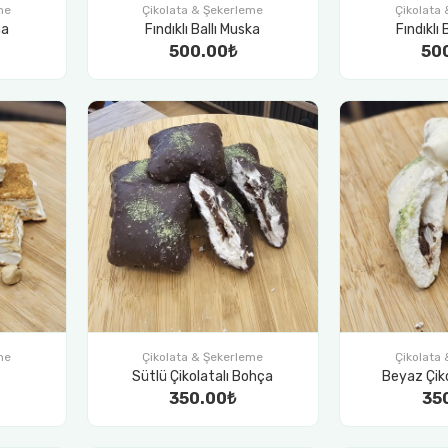
me
Çikolata & Şekerleme
Çikolata
ma
Fındıklı Ballı Muska
Fındıklı
500.00₺
50
me
Çikolata & Şekerleme
Çikolata
Sütlü Çikolatalı Bohça
Beyaz Çik
350.00₺
35