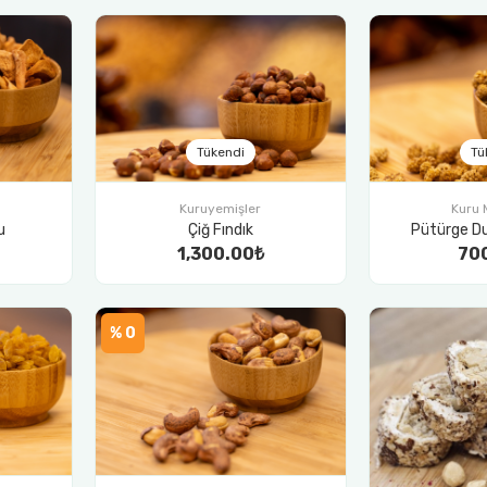
Tükendi
Tü
Kuruyemişler
Kuru 
u
Çiğ Fındık
Pütürge Du
1,300.00₺
70
% 0