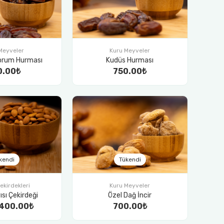
Meyveler
Kuru Meyveler
brum Hurması
Kudüs Hurması
0.00₺
750.00₺
kendi
Tükendi
ekirdekleri
Kuru Meyveler
yısı Çekirdeği
Özel Dağ İncir
400.00₺
700.00₺