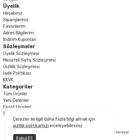
Üyelik
Hesabınız
Siparişleriniz
Favorilerim
Adres Bilgilerim
İndirim Kuponları
Sözleşmeler
Üyelik Sözleşmesi
Mesafeli Satış Sözleşmesi
Gizlilik Sözleşmesi
İade Politikası
KKVK
Kategoriler
Tüm Ürünler
Yeni Gelenler
Fırsat Ürünleri
Sizin İçin Seçtiklerimiz
Çerezler ile ilgili daha fazla bilgi almak için
gizlilik politikamızı
inceleyebilirsiniz.
© 2025 Armağan Kayısı. Kuru Kayısı, Gün Kurusu Kayısı ve Yöresel
Kabul Et
Ürünlerin Doğal Adresi.