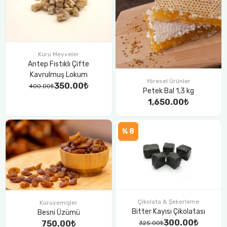
Kuru Meyveler
Antep Fıstıklı Çifte
Kavrulmuş Lokum
Yöresel Ürünler
350.00₺
400.00₺
Petek Bal 1,3 kg
1,650.00₺
% 8
Çikolata & Şekerleme
Kuruyemişler
Bitter Kayısı Çikolatası
Besni Üzümü
300.00₺
750.00₺
325.00₺