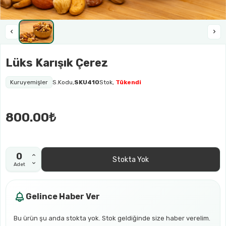
Lüks Karışık Çerez
Kuruyemişler
S.Kodu,
SKU410
Stok,
Tükendi
800.00₺
Stokta Yok
Adet
Gelince Haber Ver
Bu ürün şu anda stokta yok. Stok geldiğinde size haber verelim.