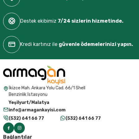
Destek ekibimiz
7/24 sizlerin hizmetinde.
Kredi kartınız ile
güvenle ödemelerinizi yapın.
İkizce Mah. Ankara Yolu Cad. 66/1 Shell
Benzinlik İstasyonu
Yeşilyurt/Malatya
info@armagankayisi.com
(532) 641 66 77
(532) 641 66 77
Bağlantılar