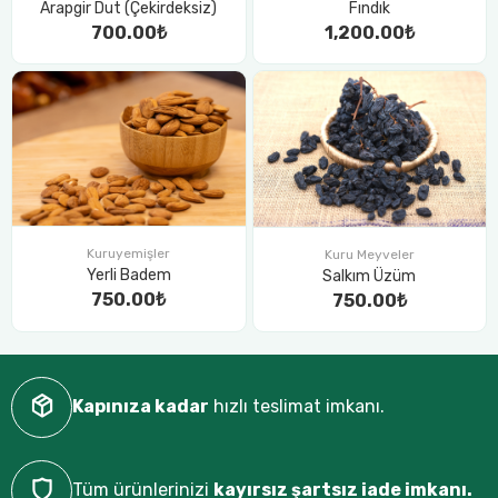
Arapgir Dut (Çekirdeksiz)
Fındık
700.00₺
1,200.00₺
Kuruyemişler
Kuru Meyveler
Yerli Badem
Salkım Üzüm
750.00₺
750.00₺
Kapınıza kadar
hızlı teslimat imkanı.
Tüm ürünlerinizi
kayırsız şartsız iade imkanı.