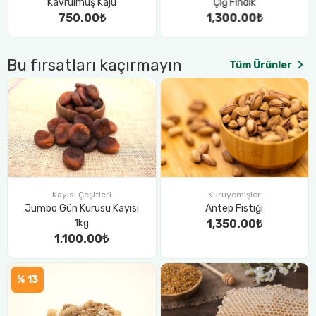
Çiğ Fındık
1,300.00₺
Bu fırsatları kaçırmayın
Tüm Ürünler
Kuruyemişler
Kayısı Çeşitleri
Antep Fıstığı
Jumbo Gün Kurusu Kayısı
1,350.00₺
1kg
1,100.00₺
% 13