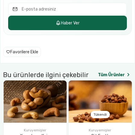
Haber Ver
Favorilere Ekle
Bu ürünlerde ilgini çekebilir
Tüm Ürünler
Kuruyemişler
Tuzlu Leblebi
250.00₺
Tükendi
Kuruyemişler