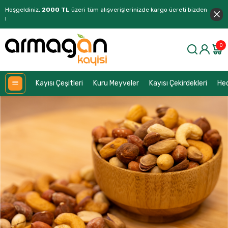
Hoşgeldiniz,
2000 TL
üzeri tüm alışverişlerinizde kargo ücreti bizden
!
0
Kayısı Çeşitleri
Kuru Meyveler
Kayısı Çekirdekleri
Hed